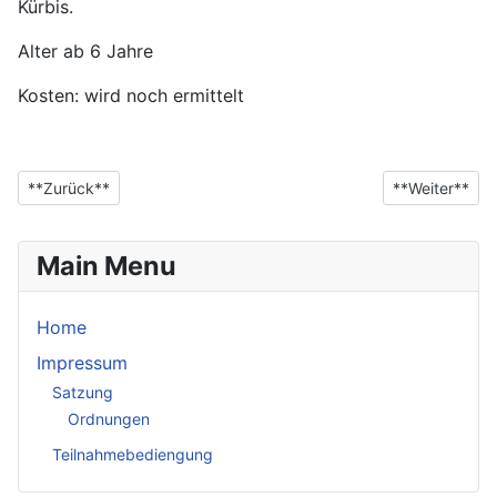
Kürbis.
Alter ab 6 Jahre
Kosten: wird noch ermittelt
**Vorheriger Beitrag: Sonderförderungen**
**Nächster Bei
**Zurück**
**Weiter**
Main Menu
Home
Impressum
Satzung
Ordnungen
Teilnahmebediengung