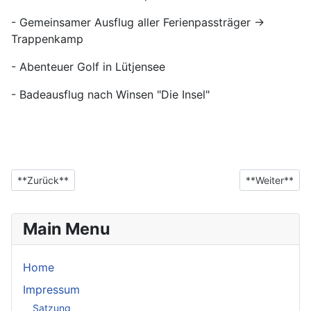
- Gemeinsamer Ausflug aller Ferienpassträger ->
Trappenkamp
- Abenteuer Golf in Lütjensee
- Badeausflug nach Winsen "Die Insel"
**Vorheriger Beitrag: Sommerferien Woche 5 & 6**
**Nächster Be
**Zurück**
**Weiter**
Main Menu
Home
Impressum
Satzung